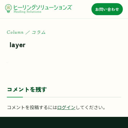
お問い合わせ
Column ／ コラム
layer
コ
ン
テ
ン
ツ
に
コメントを残す
ス
キ
コメントを投稿するには
ログイン
してください。
ッ
プ