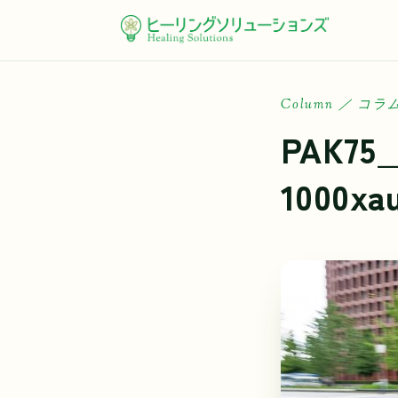
Column ／ コラ
PAK75_
コ
ン
1000xa
テ
ン
ツ
に
ス
キ
ッ
プ